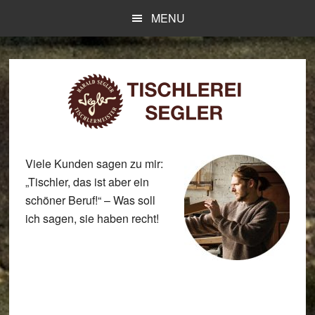
Skip
Zur
MENU
to
Fußzeile
main
springen
content
Viele Kunden sagen zu mir:
„Tischler, das ist aber ein
schöner Beruf!“ – Was soll
ich sagen, sie haben recht!